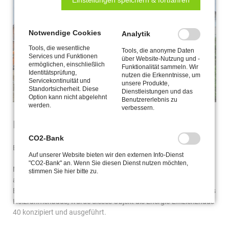
Notwendige Cookies
Analytik
Tools, die wesentliche
Tools, die anonyme Daten
Services und Funktionen
über Website-Nutzung und -
ermöglichen, einschließlich
Funktionalität sammeln. Wir
Identitätsprüfung,
nutzen die Erkenntnisse, um
Servicekontinuität und
unsere Produkte,
Standortsicherheit. Diese
Dienstleistungen und das
Option kann nicht abgelehnt
Benutzererlebnis zu
werden.
verbessern.
Einfamilienhaus mit zwei Vollgeschossen
CO2-Bank
Bauort: Gütersloh
Auf unserer Website bieten wir den externen Info-Dienst
"CO2-Bank" an. Wenn Sie diesen Dienst nutzen möchten,
Neubau eines Einfamilienhauses mit zwei Vollgeschossen und
stimmen Sie hier bitte zu.
ausbaufähigem Spitzboden. In Verbindung mit einer
Erdwärmepumpe und den, ohnehin sehr guten Dämmwerten des
Holzrahmenbaus, wurde dieses Objekt als Energie-Effizienzhaus
40 konzipiert und ausgeführt.