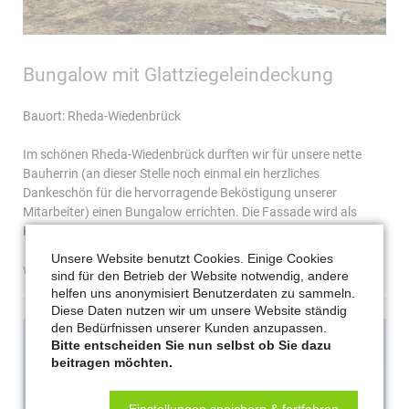
Bungalow mit Glattziegeleindeckung
Bauort: Rheda-Wiedenbrück
Im schönen Rheda-Wiedenbrück durften wir für unsere nette
Bauherrin (an dieser Stelle noch einmal ein herzliches
Dankeschön für die hervorragende Beköstigung unserer
Mitarbeiter) einen Bungalow errichten. Die Fassade wird als
Kombination Holz-Putz erstellt...
Unsere Website benutzt Cookies. Einige Cookies
bungalow
weiterlesen …
sind für den Betrieb der Website notwendig, andere
mit
helfen uns anonymisiert Benutzerdaten zu sammeln.
glattziegeleindeckung
Diese Daten nutzen wir um unsere Website ständig
den Bedürfnissen unserer Kunden anzupassen.
Bitte entscheiden Sie nun selbst ob Sie dazu
beitragen möchten.
Einstellungen speichern & fortfahren