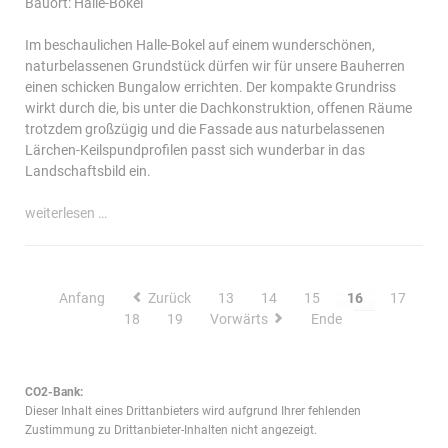
Bauort: Halle-Bokel
Im beschaulichen Halle-Bokel auf einem wunderschönen,
naturbelassenen Grundstück dürfen wir für unsere Bauherren
einen schicken Bungalow errichten. Der kompakte Grundriss
wirkt durch die, bis unter die Dachkonstruktion, offenen Räume
trotzdem großzügig und die Fassade aus naturbelassenen
Lärchen-Keilspundprofilen passt sich wunderbar in das
Landschaftsbild ein.
bungalow
weiterlesen …
mit
holzfassade
Anfang
Zurück
13
14
15
16
17
18
19
Vorwärts
Ende
CO2-Bank:
Dieser Inhalt eines Drittanbieters wird aufgrund Ihrer fehlenden
Zustimmung zu Drittanbieter-Inhalten nicht angezeigt.