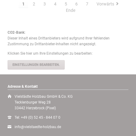
1
2
3
4
5
6
7
Vorwärts
Ende
CO2-Bank:
Dieser Inhalt eines Drittanbieters wird aufgrund Ihrer fehlenden
Zustimmung zu Drittanbieter-Inhalten nicht angezeigt.
Klicken Sie hier um Ihre Einstellungen zu bearbeiten:
EINSTELLUNGEN BEARBEITEN.
Adresse & Kontakt
Vielstädte Holzbau GmbH & Co. KG
Tecklenburger Weg 28
33442 Herzebrock (Pixel)
Tel: +49 (0) 52 45 - 844 07 0
info@vielstaedte-holzbau.de