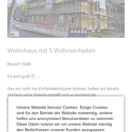
Wohnhaus mit 5 Wohneinheiten
Bauort: Halle
Es wird groß 😯 …
Das wir nicht nur Einfamilienhäuser können, haben wir bereits
zig-fach unter Beweis gestellt und so bestand die
Herausforderung bei diesem Objekt nicht primär in der Größe
Unsere Website benutzt Cookies. Einige Cookies
des Gebäudes, sondern darin, dass erst ein altes Gebäude
sind für den Betrieb der Website notwendig, andere
abgerissen sowie ein neuer Keller erstellt werden musste und auf
helfen uns anonymisiert Benutzerdaten zu sammeln.
Grund der Nähe zu anderen Bestandsgebäuden im sogenannten
Diese Daten nutzen wir um unsere Website ständig
„Berliner Verbau“.
den Bedürfnissen unserer Kunden anzupassen.