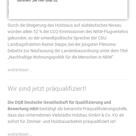
stimmen Sie hier bitte zu.
NRW soll Holzbauland Nr. 1 in
Deutschland werden
Durch die Steigerung des Holzbaus auf süddeutsches Niveau
würden allein 52 % der CO2-Emmissionen des NRW-Flugverkehrs
gebunden, so der umweltpolitische Sprecher der CDU-
Landtagsfraktion Rainer Deppe, bei der jüngsten Plenums-
Debatte zur Neufassung der Landesbauordnung unter dem Titel
„Nachhaltige Wohnungspolitik für die Menschen in NRW“.
nrw
weiterlesen …
soll
holzbauland
Wir sind jetzt präqualifiziert!
nr.
1
in
Die DQB Deutsche Gesellschaft für Qualifizierung und
deutschland
Bewertung mbH
bestätigt als benannte Präqualifizierungsstelle,
werden
dass das Unternehmen Vielstädte Holzbau GmbH & Co. KG ab
sofort für Zimmer- und Holzbauarbeiten präqualifiziert ist!
wir
weiterlesen …