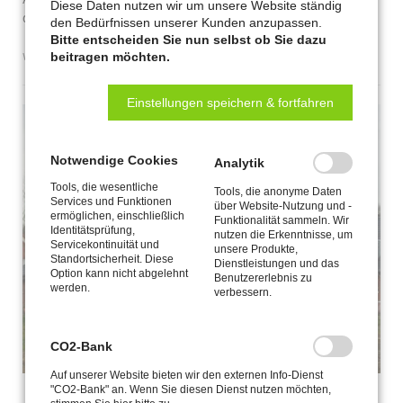
Diese Daten nutzen wir um unsere Website ständig
die E-Jugend-Handballabteilung.
den Bedürfnissen unserer Kunden anzupassen.
Bitte entscheiden Sie nun selbst ob Sie dazu
sponsoring
weiterlesen …
beitragen möchten.
für
den
Einstellungen speichern & fortfahren
herzebrocker
handballverein
Notwendige Cookies
Analytik
Tools, die wesentliche
Tools, die anonyme Daten
Services und Funktionen
über Website-Nutzung und -
ermöglichen, einschließlich
Funktionalität sammeln. Wir
Identitätsprüfung,
nutzen die Erkenntnisse, um
Servicekontinuität und
unsere Produkte,
Standortsicherheit. Diese
Dienstleistungen und das
Option kann nicht abgelehnt
Benutzererlebnis zu
werden.
verbessern.
CO2-Bank
Auf unserer Website bieten wir den externen Info-Dienst
"CO2-Bank" an. Wenn Sie diesen Dienst nutzen möchten,