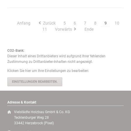
sind
jetzt
präqualifiziert!
Anfang
Zurück
5
6
7
8
9
10
11
Vorwärts
Ende
CO2-Bank:
Dieser Inhalt eines Drittanbieters wird aufgrund Ihrer fehlenden
Zustimmung zu Drittanbieter-Inhalten nicht angezeigt.
Klicken Sie hier um Ihre Einstellungen zu bearbeiten:
EINSTELLUNGEN BEARBEITEN.
Adresse & Kontakt
Vielstädte Holzbau GmbH & Co. KG
Tecklenburger Weg 28
33442 Herzebrock (Pixel)