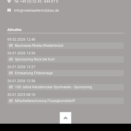
Tel: +49 (0) 52 45 - 844 07 0
info@vielstaedte-holzbau.de
Aktuelles
09.02.2026 12:46
Baumesse Rheda-Wiedenbrück
26.01.2026 13:36
Sponsoring Rock bei Kurt
26.01.2026 13:27
Erneuerung Filteranlage
26.01.2026 12:56
100 Jahre Herzebrocker Sportverein - Sponsoring
30.01.2025 08:10
Mitarbeiterschulung Flüssigkunststoff