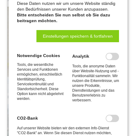
Diese Daten nutzen wir um unsere Website ständig
den Bedürfnissen unserer Kunden anzupassen.
Bitte entscheiden Sie nun selbst ob Sie dazu
beitragen möchten.
Einstellungen speichern & fortfahren
Notwendige Cookies
Analytik
Tools, die wesentliche
Tools, die anonyme Daten
Services und Funktionen
über Website-Nutzung und -
ermöglichen, einschließlich
Funktionalität sammeln. Wir
Identitätsprüfung,
nutzen die Erkenntnisse, um
Servicekontinuität und
unsere Produkte,
Standortsicherheit. Diese
Dienstleistungen und das
Option kann nicht abgelehnt
Benutzererlebnis zu
Innenansicht Absturzsicherung Galerie Wohnzimmer
werden.
verbessern.
CO2-Bank
Auf unserer Website bieten wir den externen Info-Dienst
"CO2-Bank" an. Wenn Sie diesen Dienst nutzen möchten,