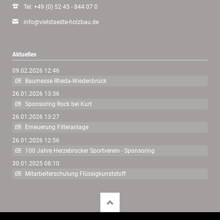
Tel: +49 (0) 52 45 - 844 07 0
info@vielstaedte-holzbau.de
Aktuelles
09.02.2026 12:46
Baumesse Rheda-Wiedenbrück
26.01.2026 13:36
Sponsoring Rock bei Kurt
26.01.2026 13:27
Erneuerung Filteranlage
26.01.2026 12:56
100 Jahre Herzebrocker Sportverein - Sponsoring
30.01.2025 08:10
Mitarbeiterschulung Flüssigkunststoff